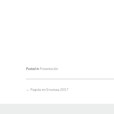
Posted in
Presentación
Post
←
Pagola en Enomaq 2017
navigation