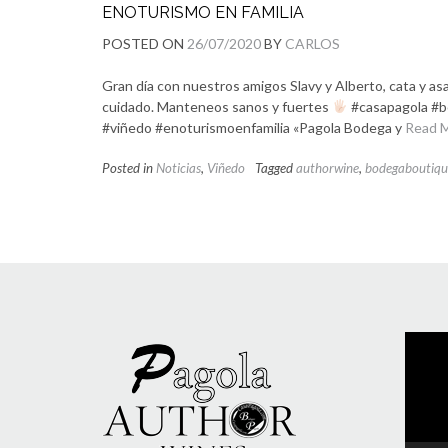
ENOTURISMO EN FAMILIA
POSTED ON
26/07/2020
BY
CARLOS
Gran día con nuestros amigos Slavy y Alberto, cata y as
cuidado. Manteneos sanos y fuertes
#casapagola #b
#viñedo #enoturismoenfamilia «Pagola Bodega y
Read 
Posted in
Noticias
,
Viñedo
Tagged
authorwine
,
bodegaboutiqu
Reprod
de
vídeo