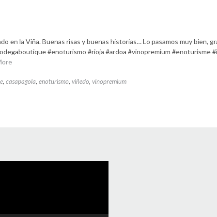
ado en la Viña. Buenas risas y buenas historias… Lo pasamos muy bien, gr
odegaboutique #enoturismo #rioja #ardoa #vinopremium #enoturisme #
More
e
,
casapagola
,
enoturismo
,
viñedo
,
vinopremium
uctor