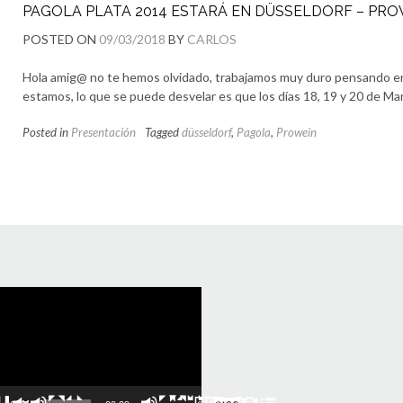
PAGOLA PLATA 2014 ESTARÁ EN DÜSSELDORF – PRO
POSTED ON
09/03/2018
BY
CARLOS
Hola amig@ no te hemos olvidado, trabajamos muy duro pensando en
estamos, lo que se puede desvelar es que los días 18, 19 y 20 de Ma
Posted in
Presentación
Tagged
düsseldorf
,
Pagola
,
Prowein
uctor