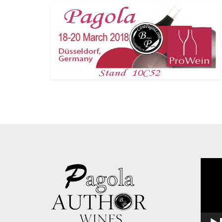
Reprod
de
vídeo