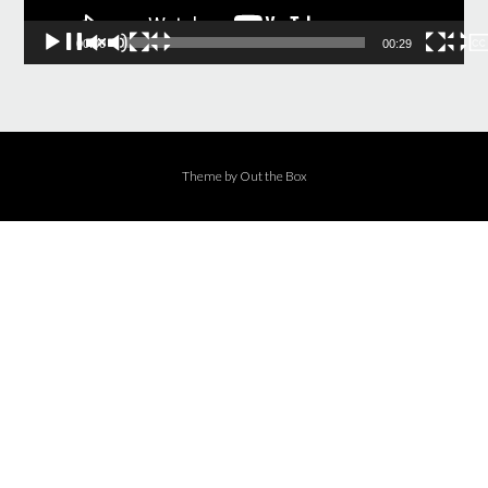
00:00
00:29
Theme by
Out the Box